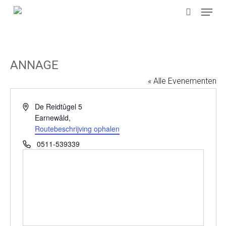
Menu
Skip
to
search
main
content
ANNAGE
« Alle Evenementen
Adres
De Reidtûgel 5
Earnewâld
,
Routebeschrijving ophalen
Telefoon
0511-539339