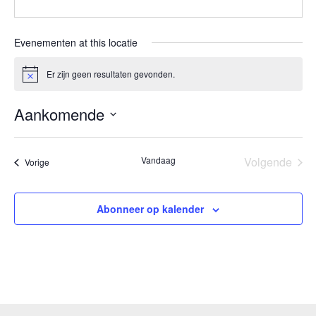
Evenementen at this locatie
Er zijn geen resultaten gevonden.
Bericht
Aankomende
Selecteer
een
Vandaag
Volgende
Evenementen
Vorige
Eveneme
datum.
Abonneer op kalender