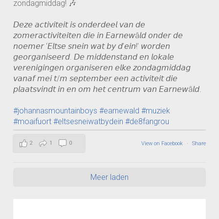
zondagmiddag! 🎶
𝘋𝘦𝘻𝘦 𝘢𝘤𝘵𝘪𝘷𝘪𝘵𝘦𝘪𝘵 𝘪𝘴 𝘰𝘯𝘥𝘦𝘳𝘥𝘦𝘦𝘭 𝘷𝘢𝘯 𝘥𝘦
𝘻𝘰𝘮𝘦𝘳𝘢𝘤𝘵𝘪𝘷𝘪𝘵𝘦𝘪𝘵𝘦𝘯 𝘥𝘪𝘦 𝘪𝘯 𝘌𝘢𝘳𝘯𝘦𝘸â𝘭𝘥 𝘰𝘯𝘥𝘦𝘳 𝘥𝘦
𝘯𝘰𝘦𝘮𝘦𝘳 ‘𝘌𝘭𝘵𝘴𝘦 𝘴𝘯𝘦𝘪𝘯 𝘸𝘢𝘵 𝘣𝘺 𝘥’𝘦𝘪𝘯!’ 𝘸𝘰𝘳𝘥𝘦𝘯
𝘨𝘦𝘰𝘳𝘨𝘢𝘯𝘪𝘴𝘦𝘦𝘳𝘥. 𝘋𝘦 𝘮𝘪𝘥𝘥𝘦𝘯𝘴𝘵𝘢𝘯𝘥 𝘦𝘯 𝘭𝘰𝘬𝘢𝘭𝘦
𝘷𝘦𝘳𝘦𝘯𝘪𝘨𝘪𝘯𝘨𝘦𝘯 𝘰𝘳𝘨𝘢𝘯𝘪𝘴𝘦𝘳𝘦𝘯 𝘦𝘭𝘬𝘦 𝘻𝘰𝘯𝘥𝘢𝘨𝘮𝘪𝘥𝘥𝘢𝘨
𝘷𝘢𝘯𝘢𝘧 𝘮𝘦𝘪 𝘵/𝘮 𝘴𝘦𝘱𝘵𝘦𝘮𝘣𝘦𝘳 𝘦𝘦𝘯 𝘢𝘤𝘵𝘪𝘷𝘪𝘵𝘦𝘪𝘵 𝘥𝘪𝘦
𝘱𝘭𝘢𝘢𝘵𝘴𝘷𝘪𝘯𝘥𝘵 𝘪𝘯 𝘦𝘯 𝘰𝘮 𝘩𝘦𝘵 𝘤𝘦𝘯𝘵𝘳𝘶𝘮 𝘷𝘢𝘯 𝘌𝘢𝘳𝘯𝘦𝘸â𝘭𝘥.
#johannasmountainboys
#earnewald
#muziek
#moaifuort
#eltsesneiwatbydein
#de8fangrou
2
1
0
View on Facebook
·
Share
Meer laden
Learn