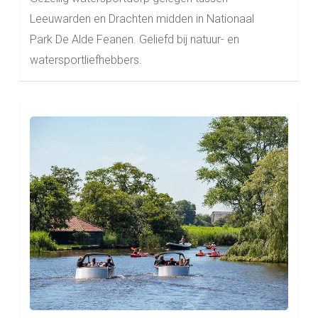
Leeuwarden en Drachten midden in Nationaal
Park De Alde Feanen. Geliefd bij natuur- en
watersportliefhebbers.
Learn
more