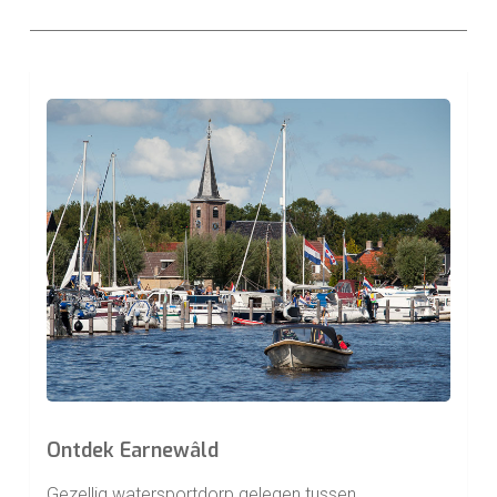
Learn
more
Ontdek Earnewâld
Gezellig watersportdorp gelegen tussen